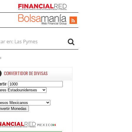
r en:
d