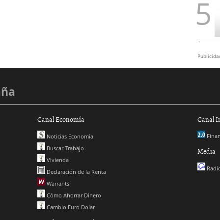
Publicida
aña
Canal Economía
Canal I
Finan
Noticias Economía
Buscar Trabajo
Media
Vivienda
Radio
Declaración de la Renta
Warrants
Cómo Ahorrar Dinero
Cambio Euro Dolar