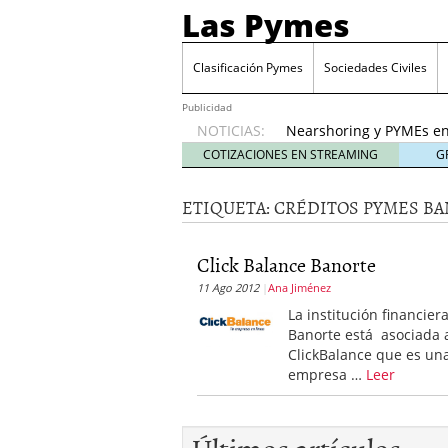
Las Pymes
Retos de las PYMES M
para la demanda de 
Clasificación Pymes
Sociedades Civiles
Turismo y PYMEs: qué s
demanda
26 enero, 202
Publicidad
NOTICIAS:
Nearshoring y PYMEs en
suministro
21 enero, 20
COTIZACIONES EN STREAMING
G
El impacto del entorno
empresas mexicanas
18
ETIQUETA:
CRÉDITOS PYMES B
Proveedores de Pemex e
mexicanas
12 enero, 20
Retos de las PYMES Mex
Click Balance Banorte
para la demanda de co
11 Ago 2012
Ana Jiménez
Turismo y PYMEs: qué s
La institución financier
demanda
26 enero, 202
Banorte está asociada 
ClickBalance que es un
empresa …
Leer