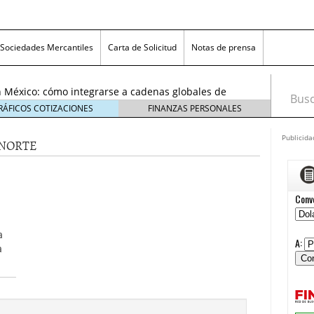
exicanas rumbo al Mundial 2026: cómo prepararse
consumidores
6 enero, 2026
Sociedades Mercantiles
Carta de Solicitud
Notas de prensa
egmentos están creciendo y cómo aprovechar la
6
 México: cómo integrarse a cadenas globales de
Busca
26
RÁFICOS COTIZACIONES
FINANZAS PERSONALES
 económico 2026 en las pequeñas y medianas
 enero, 2026
Publicida
ANORTE
n crisis: despidos y pérdidas en miles de PYMEs
26
icanas rumbo al Mundial 2026: cómo prepararse
nsumidores
6 enero, 2026
egmentos están creciendo y cómo aprovechar la
a
6
a
a