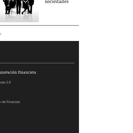
sociedades
d
nnovación Financiera
zas 2.0
 de Finanzas