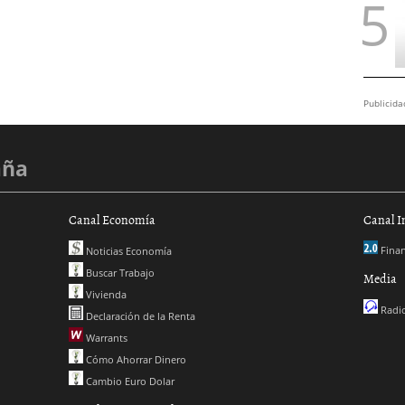
Publicida
aña
Canal Economía
Canal I
Finan
Noticias Economía
Buscar Trabajo
Media
Vivienda
Radio
Declaración de la Renta
Warrants
Cómo Ahorrar Dinero
Cambio Euro Dolar