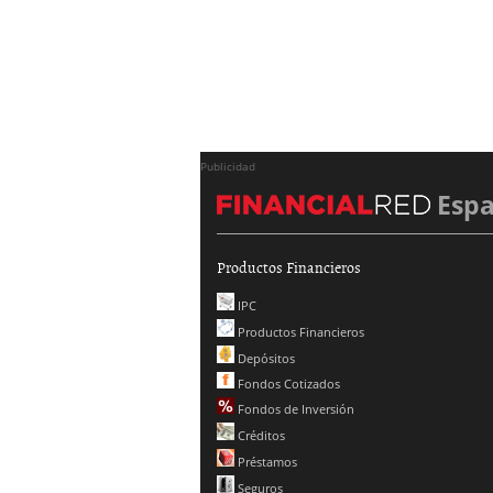
Publicidad
Esp
Productos Financieros
IPC
Productos Financieros
Depósitos
Fondos Cotizados
Fondos de Inversión
Créditos
Préstamos
Seguros