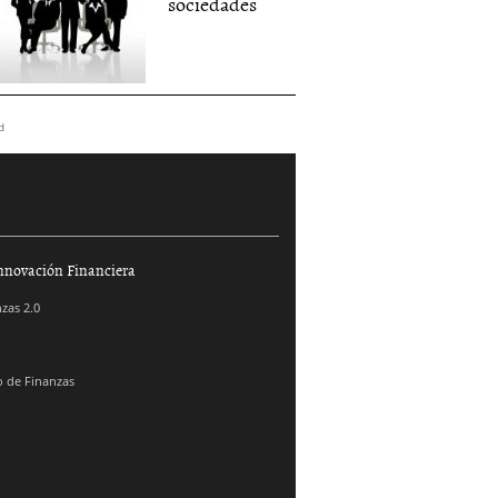
sociedades
d
nnovación Financiera
zas 2.0
 de Finanzas