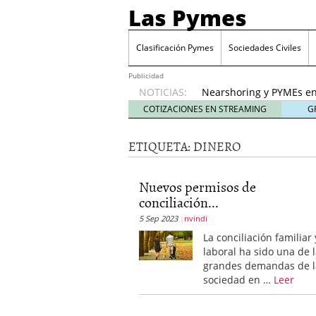
Las Pymes
Retos de las PYMES M
para la demanda de 
Clasificación Pymes
Sociedades Civiles
Turismo y PYMEs: qué s
demanda
26 enero, 202
Publicidad
NOTICIAS:
Nearshoring y PYMEs en
suministro
21 enero, 20
COTIZACIONES EN STREAMING
G
El impacto del entorno
empresas mexicanas
18
ETIQUETA:
DINERO
Proveedores de Pemex e
mexicanas
12 enero, 20
Retos de las PYMES Mex
Nuevos permisos de
para la demanda de co
conciliación...
Turismo y PYMEs: qué s
5 Sep 2023
nvindi
demanda
26 enero, 202
La conciliación familiar 
laboral ha sido una de 
grandes demandas de l
sociedad en …
Leer