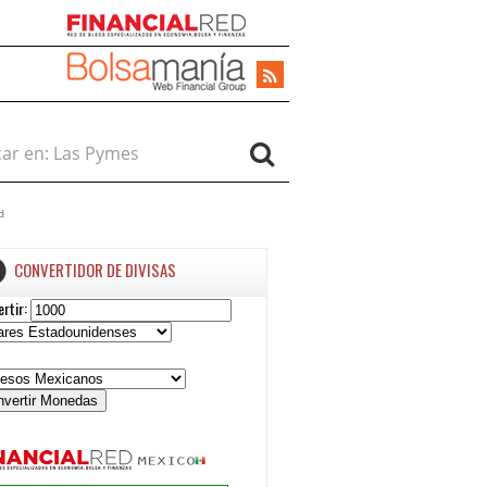
r en:
d