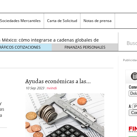
exicanas rumbo al Mundial 2026: cómo prepararse
consumidores
6 enero, 2026
Sociedades Mercantiles
Carta de Solicitud
Notas de prensa
egmentos están creciendo y cómo aprovechar la
6
 México: cómo integrarse a cadenas globales de
Busca
26
RÁFICOS COTIZACIONES
FINANZAS PERSONALES
 económico 2026 en las pequeñas y medianas
 enero, 2026
Publicida
n crisis: despidos y pérdidas en miles de PYMEs
26
icanas rumbo al Mundial 2026: cómo prepararse
Ayudas económicas a las...
nsumidores
6 enero, 2026
10 Sep 2023
nvindi
egmentos están creciendo y cómo aprovechar la
6
y
las
a