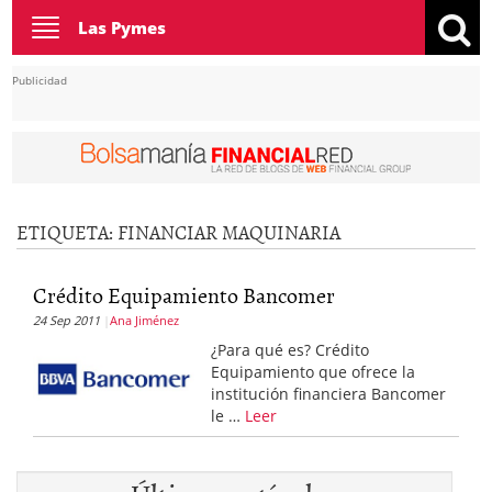
Toggle
Las Pymes
navigation
Publicidad
ETIQUETA:
FINANCIAR MAQUINARIA
Crédito Equipamiento Bancomer
24 Sep 2011
Ana Jiménez
¿Para qué es? Crédito
Equipamiento que ofrece la
institución financiera Bancomer
le …
Leer