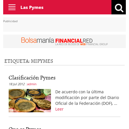
Toggle
Las Pymes
navigation
Publicidad
ETIQUETA:
MIPYMES
Clasificación Pymes
18 Jul 2012
admin
De acuerdo con la última
modificación por parte del Diario
Oficial de la Federación (DOF), …
Leer
Que es Pymes