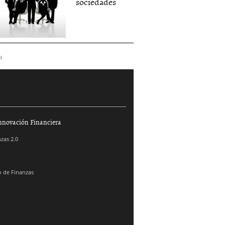
sociedades
d
nnovación Financiera
zas 2.0
 de Finanzas