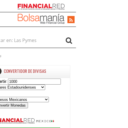
r en:
d