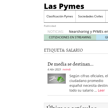
Las Pymes
Retos de las PYMES M
para la demanda de 
Clasificación Pymes
Sociedades Civiles
Turismo y PYMEs: qué s
demanda
26 enero, 202
Publicidad
NOTICIAS:
Nearshoring y PYMEs en
suministro
21 enero, 20
COTIZACIONES EN STREAMING
G
El impacto del entorno
empresas mexicanas
18
ETIQUETA:
SALARIO
Proveedores de Pemex e
mexicanas
12 enero, 20
Retos de las PYMES Mex
De media se destinan...
para la demanda de co
6 Abr 2023
nvindi
Turismo y PYMEs: qué s
Según cifras oficiales, e
demanda
26 enero, 202
ciudadano promedio
español necesita destin
todo su salario …
Leer