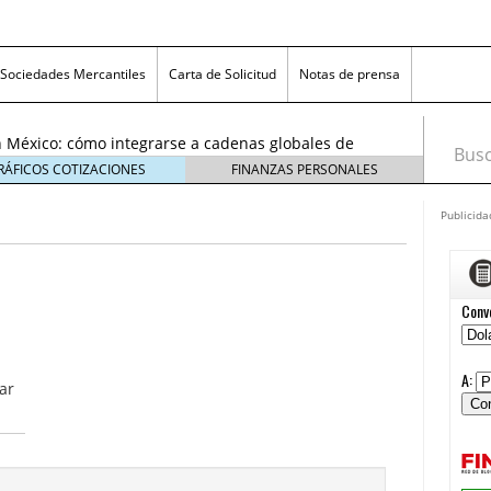
exicanas rumbo al Mundial 2026: cómo prepararse
consumidores
6 enero, 2026
Sociedades Mercantiles
Carta de Solicitud
Notas de prensa
egmentos están creciendo y cómo aprovechar la
6
 México: cómo integrarse a cadenas globales de
Busca
26
RÁFICOS COTIZACIONES
FINANZAS PERSONALES
 económico 2026 en las pequeñas y medianas
 enero, 2026
Publicida
n crisis: despidos y pérdidas en miles de PYMEs
26
icanas rumbo al Mundial 2026: cómo prepararse
nsumidores
6 enero, 2026
egmentos están creciendo y cómo aprovechar la
l
6
ar