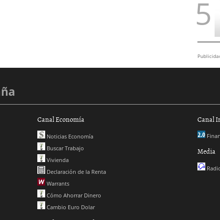
Publicida
aña
Canal Economía
Canal I
Finan
Noticias Economía
Buscar Trabajo
Media
Vivienda
Radio
Declaración de la Renta
Warrants
Cómo Ahorrar Dinero
Cambio Euro Dolar