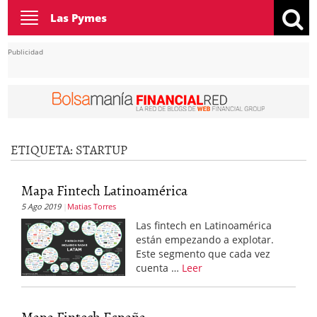
Toggle
Las Pymes
navigation
Publicidad
ETIQUETA:
STARTUP
Mapa Fintech Latinoamérica
5 Ago 2019
Matias Torres
Las fintech en Latinoamérica
están empezando a explotar.
Este segmento que cada vez
cuenta …
Leer
Mapa Fintech España