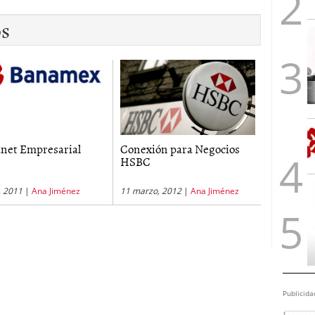
os
net Empresarial
Conexión para Negocios
HSBC
o, 2011
|
Ana Jiménez
11 marzo, 2012
|
Ana Jiménez
Publicida