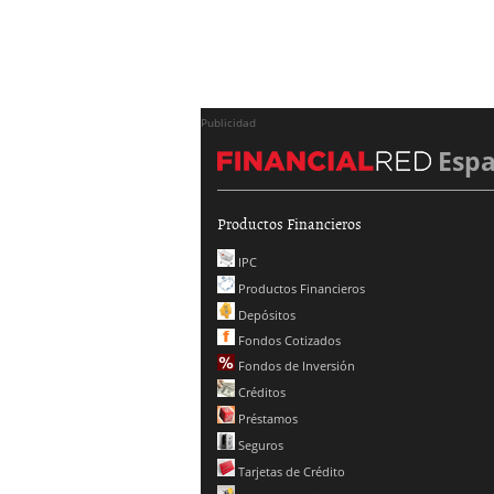
Publicidad
Esp
Productos Financieros
IPC
Productos Financieros
Depósitos
Fondos Cotizados
Fondos de Inversión
Créditos
Préstamos
Seguros
Tarjetas de Crédito