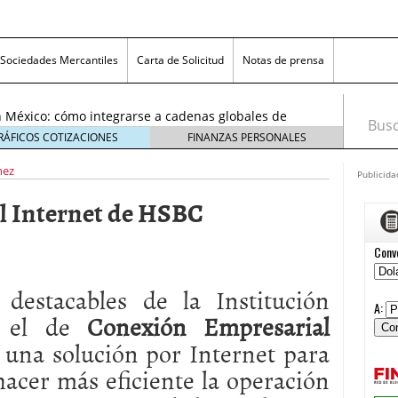
exicanas rumbo al Mundial 2026: cómo prepararse
consumidores
6 enero, 2026
Sociedades Mercantiles
Carta de Solicitud
Notas de prensa
egmentos están creciendo y cómo aprovechar la
6
 México: cómo integrarse a cadenas globales de
Busca
26
RÁFICOS COTIZACIONES
FINANZAS PERSONALES
 económico 2026 en las pequeñas y medianas
nez
 enero, 2026
Publicida
n crisis: despidos y pérdidas en miles de PYMEs
l Internet de HSBC
26
icanas rumbo al Mundial 2026: cómo prepararse
nsumidores
6 enero, 2026
egmentos están creciendo y cómo aprovechar la
6
 destacables de la Institución
s el de
Conexión Empresarial
 una solución por Internet para
acer más eficiente la operación