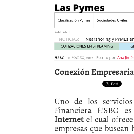
Las Pymes
Retos de las PYMES M
para la demanda de 
Clasificación Pymes
Sociedades Civiles
Turismo y PYMEs: qué s
demanda
26 enero, 202
Publicidad
NOTICIAS:
Nearshoring y PYMEs en
suministro
21 enero, 20
COTIZACIONES EN STREAMING
G
El impacto del entorno
HSBC
|
11 MARZO, 2012
-
empresas mexicanas
Escrito por:
Ana Jimé
18
Proveedores de Pemex e
Conexión Empresaria
mexicanas
12 enero, 20
Retos de las PYMES Mex
para la demanda de co
Turismo y PYMEs: qué s
demanda
26 enero, 202
Uno de los servicios
Financiera HSBC e
Internet
el cual ofrece
empresas que buscan h