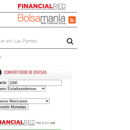
r en:
d