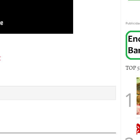
Publicida
C
TOP 