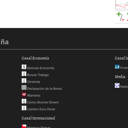
aña
Canal Economía
Canal I
Finan
Noticias Economía
Buscar Trabajo
Media
Vivienda
Radio
Declaración de la Renta
Warrants
Cómo Ahorrar Dinero
Cambio Euro Dolar
Canal Internacional
Materias Primas