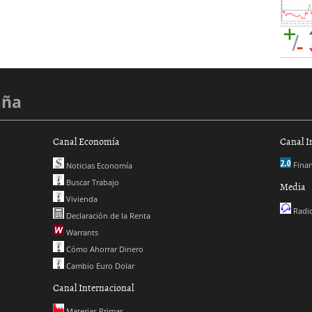
aña
Canal Economía
Canal I
Finan
Noticias Economía
Buscar Trabajo
Media
Vivienda
Radio
Declaración de la Renta
Warrants
Cómo Ahorrar Dinero
Cambio Euro Dolar
Canal Internacional
Materias Primas