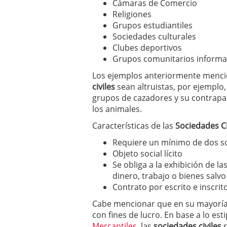
Cámaras de Comercio
Religiones
Grupos estudiantiles
Sociedades culturales
Clubes deportivos
Grupos comunitarios informa
Los ejemplos anteriormente mencio
civiles
sean altruistas, por ejempl
grupos de cazadores y su contrapar
los animales.
Características de las
Sociedades Ci
Requiere un mínimo de dos s
Objeto social lícito
Se obliga a la exhibición de l
dinero, trabajo o bienes salv
Contrato por escrito e inscrit
Cabe mencionar que en su mayoría
con fines de lucro. En base a lo est
Mercantiles
, las
sociedades civiles
r