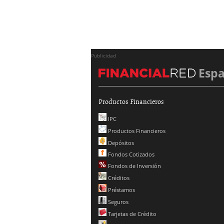
Publicidad
Esp
Productos Financieros
IPC
Productos Financieros
Depósitos
Fondos Cotizados
Fondos de Inversión
Créditos
Préstamos
Seguros
Tarjetas de Crédito