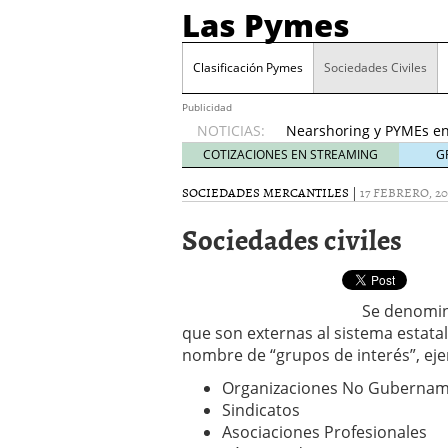
Las Pymes
Retos de las PYMES M
para la demanda de 
Clasificación Pymes
Sociedades Civiles
Turismo y PYMEs: qué s
demanda
26 enero, 202
Publicidad
NOTICIAS:
Nearshoring y PYMEs en
suministro
21 enero, 20
COTIZACIONES EN STREAMING
G
El impacto del entorno
SOCIEDADES MERCANTILES
|
17 FEBRERO, 20
empresas mexicanas
18
Proveedores de Pemex e
Sociedades civiles
mexicanas
12 enero, 20
Retos de las PYMES Mex
para la demanda de co
Turismo y PYMEs: qué s
Se denomi
demanda
26 enero, 202
que son externas al sistema estatal
nombre de “grupos de interés”, ej
Organizaciones No Gubernam
Sindicatos
Asociaciones Profesionales