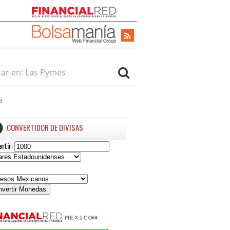
r en:
d