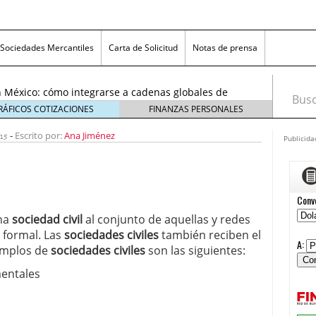
exicanas rumbo al Mundial 2026: cómo prepararse
consumidores
6 enero, 2026
Sociedades Mercantiles
Carta de Solicitud
Notas de prensa
egmentos están creciendo y cómo aprovechar la
6
 México: cómo integrarse a cadenas globales de
Busca
26
RÁFICOS COTIZACIONES
FINANZAS PERSONALES
 económico 2026 en las pequeñas y medianas
15
-
 enero, 2026
Escrito por:
Ana Jiménez
Publicida
n crisis: despidos y pérdidas en miles de PYMEs
26
icanas rumbo al Mundial 2026: cómo prepararse
nsumidores
6 enero, 2026
egmentos están creciendo y cómo aprovechar la
na
sociedad civil
al conjunto de aquellas y redes
6
 formal. Las
sociedades civiles
también reciben el
emplos de
sociedades civiles
son las siguientes:
entales