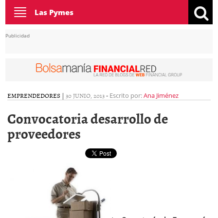
Toggle
Las Pymes
navigation
Publicidad
EMPRENDEDORES
|
30 JUNIO, 2013
-
Escrito por:
Ana Jiménez
Convocatoria desarrollo de
proveedores