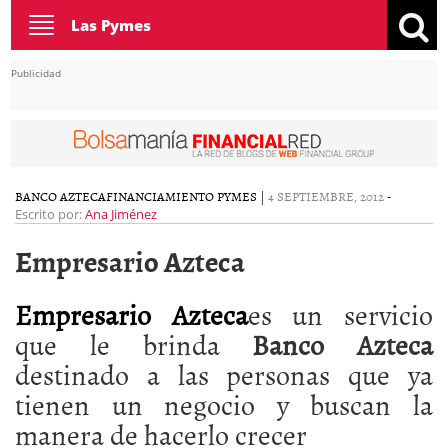
Toggle
Las Pymes
navigation
Publicidad
BANCO AZTECA
FINANCIAMIENTO PYMES
|
4 SEPTIEMBRE, 2012
-
Escrito por:
Ana Jiménez
Empresario Azteca
Empresario Azteca
es un servicio
que le brinda
Banco Azteca
destinado a las personas que ya
tienen un negocio y buscan la
manera de hacerlo crecer