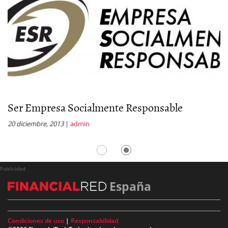
Ser Empresa Socialmente Responsable
P
20 diciembre, 2013
|
admin
1 
Publicidad
España
Condiciones de uso
|
Responsabilidad