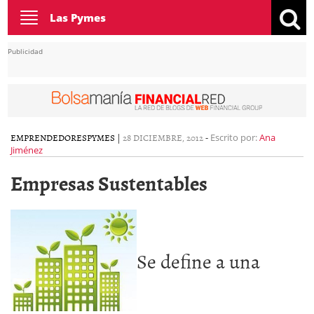
Toggle
Las Pymes
navigation
Publicidad
EMPRENDEDORES
PYMES
|
28 DICIEMBRE, 2012
-
Escrito por:
Ana
Jiménez
Empresas Sustentables
Se define a una