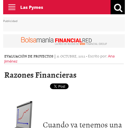
Toggle
Las Pymes
navigation
Publicidad
EVALUACIÓN DE PROYECTOS
|
31 OCTUBRE, 2012
-
Escrito por:
Ana
Jiménez
Razones Financieras
Cuando ya tenemos una