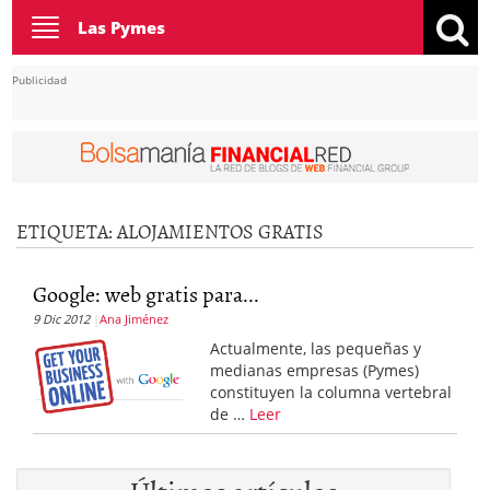
Toggle
Las Pymes
navigation
Publicidad
ETIQUETA:
ALOJAMIENTOS GRATIS
Google: web gratis para...
9 Dic 2012
Ana Jiménez
Actualmente, las pequeñas y
medianas empresas (Pymes)
constituyen la columna vertebral
de …
Leer