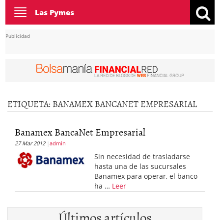
Toggle
Las Pymes
navigation
Publicidad
ETIQUETA:
BANAMEX BANCANET EMPRESARIAL
Banamex BancaNet Empresarial
27 Mar 2012
admin
Sin necesidad de trasladarse
hasta una de las sucursales
Banamex para operar, el banco
ha …
Leer
Últimos artículos