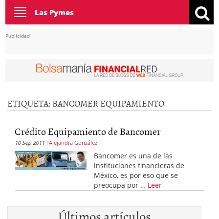
Toggle
Las Pymes
navigation
Publicidad
ETIQUETA:
BANCOMER EQUIPAMIENTO
Crédito Equipamiento de Bancomer
10 Sep 2011
Alejandra González
Bancomer es una de las
instituciones financieras de
México, es por eso que se
preocupa por …
Leer
Últimos artículos