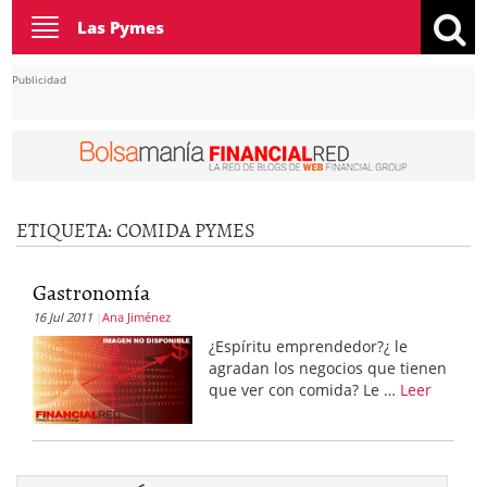
Toggle
Las Pymes
navigation
Publicidad
ETIQUETA:
COMIDA PYMES
Gastronomía
16 Jul 2011
Ana Jiménez
¿Espíritu emprendedor?¿ le
agradan los negocios que tienen
que ver con comida? Le …
Leer