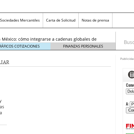
exicanas rumbo al Mundial 2026: cómo prepararse
consumidores
6 enero, 2026
Sociedades Mercantiles
Carta de Solicitud
Notas de prensa
egmentos están creciendo y cómo aprovechar la
6
 México: cómo integrarse a cadenas globales de
Busca
26
RÁFICOS COTIZACIONES
FINANZAS PERSONALES
 económico 2026 en las pequeñas y medianas
 enero, 2026
Publicida
LIAR
n crisis: despidos y pérdidas en miles de PYMEs
26
icanas rumbo al Mundial 2026: cómo prepararse
nsumidores
6 enero, 2026
egmentos están creciendo y cómo aprovechar la
6
y
las
a