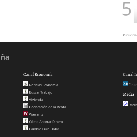
Publicida
aña
Canal Economía
Canal I
Finan
Noticias Economía
Buscar Trabajo
Media
Vivienda
Radio
Declaración de la Renta
Warrants
Cómo Ahorrar Dinero
Cambio Euro Dolar