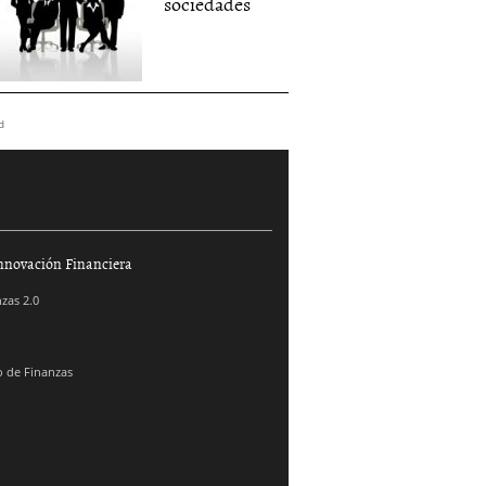
sociedades
d
nnovación Financiera
zas 2.0
 de Finanzas