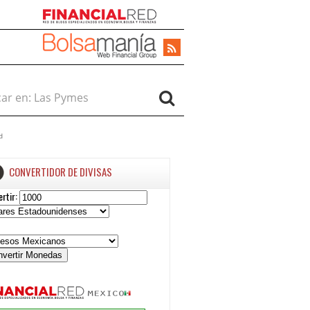
r en:
d