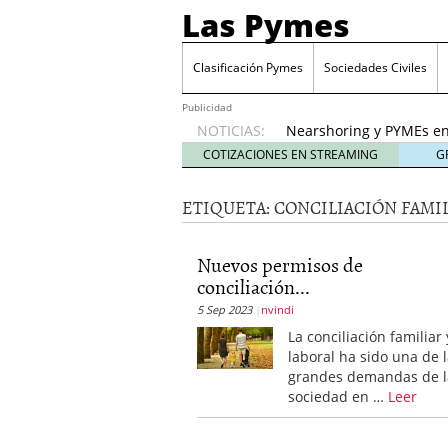
Las Pymes
Retos de las PYMES M
para la demanda de 
Clasificación Pymes
Sociedades Civiles
Turismo y PYMEs: qué s
demanda
26 enero, 202
Publicidad
NOTICIAS:
Nearshoring y PYMEs en
suministro
21 enero, 20
COTIZACIONES EN STREAMING
G
El impacto del entorno
empresas mexicanas
18
ETIQUETA:
CONCILIACIÓN FAMI
Proveedores de Pemex e
mexicanas
12 enero, 20
Retos de las PYMES Mex
Nuevos permisos de
para la demanda de co
conciliación...
Turismo y PYMEs: qué s
5 Sep 2023
nvindi
demanda
26 enero, 202
La conciliación familiar 
laboral ha sido una de 
grandes demandas de l
sociedad en …
Leer