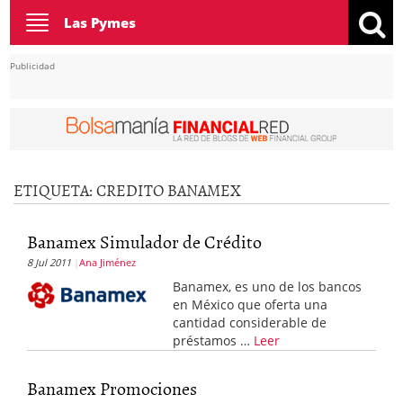
Toggle
Las Pymes
navigation
Publicidad
ETIQUETA:
CREDITO BANAMEX
Banamex Simulador de Crédito
8 Jul 2011
Ana Jiménez
Banamex, es uno de los bancos
en México que oferta una
cantidad considerable de
préstamos …
Leer
Banamex Promociones