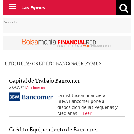
Toggle
Las Pymes
navigation
Publicidad
ETIQUETA:
CREDITO BANCOMER PYMES
Capital de Trabajo Bancomer
5 Jul 2011
Ana Jiménez
La institución financiera
BBVA Bancomer pone a
disposición de las Pequeñas y
Medianas …
Leer
Crédito Equipamiento de Bancomer