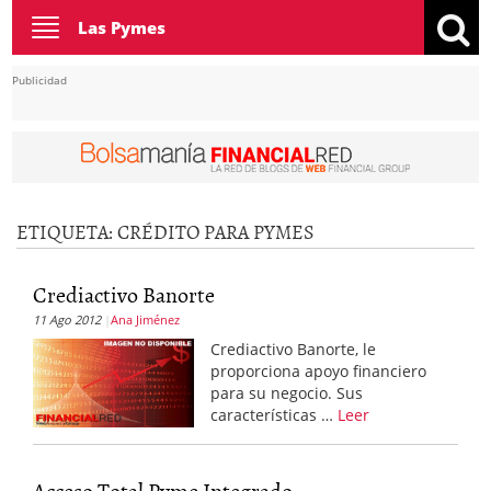
Toggle
Las Pymes
navigation
Publicidad
ETIQUETA:
CRÉDITO PARA PYMES
Crediactivo Banorte
11 Ago 2012
Ana Jiménez
Crediactivo Banorte, le
proporciona apoyo financiero
para su negocio. Sus
características …
Leer
Acceso Total Pyme Integrado