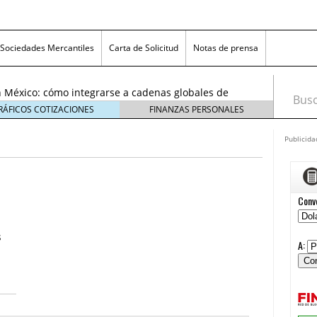
exicanas rumbo al Mundial 2026: cómo prepararse
consumidores
6 enero, 2026
Sociedades Mercantiles
Carta de Solicitud
Notas de prensa
egmentos están creciendo y cómo aprovechar la
6
 México: cómo integrarse a cadenas globales de
Busca
26
RÁFICOS COTIZACIONES
FINANZAS PERSONALES
 económico 2026 en las pequeñas y medianas
 enero, 2026
Publicida
n crisis: despidos y pérdidas en miles de PYMEs
26
icanas rumbo al Mundial 2026: cómo prepararse
nsumidores
6 enero, 2026
egmentos están creciendo y cómo aprovechar la
6
s