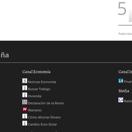
Publicida
aña
Canal Economía
Canal I
Finan
Noticias Economía
Buscar Trabajo
Media
Vivienda
Radio
Declaración de la Renta
Warrants
Cómo Ahorrar Dinero
Cambio Euro Dolar