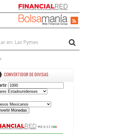
r en:
d