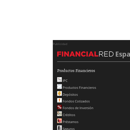
Publicidad
Esp
Productos Financieros
IPC
Productos Financieros
Depósitos
Fondos Cotizados
Fondos de Inversión
Créditos
Préstamos
Seguros