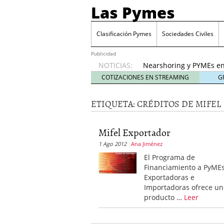
Las Pymes
Retos de las PYMES M
para la demanda de 
Clasificación Pymes
Sociedades Civiles
Turismo y PYMEs: qué s
demanda
26 enero, 202
Publicidad
NOTICIAS:
Nearshoring y PYMEs en
suministro
21 enero, 20
COTIZACIONES EN STREAMING
G
El impacto del entorno
empresas mexicanas
18
ETIQUETA:
CRÉDITOS DE MIFEL
Proveedores de Pemex e
mexicanas
12 enero, 20
Retos de las PYMES Mex
Mifel Exportador
para la demanda de co
1 Ago 2012
Ana Jiménez
Turismo y PYMEs: qué s
El Programa de
demanda
26 enero, 202
Financiamiento a PyME
Exportadoras e
Importadoras ofrece un
producto …
Leer