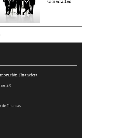
sociedades
d
nnovación Financiera
zas 2.0
 de Finanzas