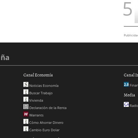
Publicida
aña
Canal Economía
Canal I
Finan
Noticias Economía
Buscar Trabajo
Media
Vivienda
Radio
Declaración de la Renta
Warrants
Cómo Ahorrar Dinero
Cambio Euro Dolar