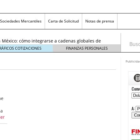
exicanas rumbo al Mundial 2026: cómo prepararse
consumidores
6 enero, 2026
Sociedades Mercantiles
Carta de Solicitud
Notas de prensa
egmentos están creciendo y cómo aprovechar la
6
 México: cómo integrarse a cadenas globales de
Busca
26
RÁFICOS COTIZACIONES
FINANZAS PERSONALES
 económico 2026 en las pequeñas y medianas
 enero, 2026
Publicida
n crisis: despidos y pérdidas en miles de PYMEs
26
icanas rumbo al Mundial 2026: cómo prepararse
nsumidores
6 enero, 2026
egmentos están creciendo y cómo aprovechar la
ne
6
ma
eer