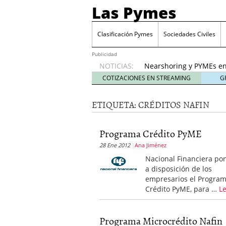
Las Pymes
Retos de las PYMES M
para la demanda de 
Clasificación Pymes
Sociedades Civiles
Turismo y PYMEs: qué s
demanda
26 enero, 202
Publicidad
NOTICIAS:
Nearshoring y PYMEs en
suministro
21 enero, 20
COTIZACIONES EN STREAMING
G
El impacto del entorno
empresas mexicanas
18
ETIQUETA:
CRÉDITOS NAFIN
Proveedores de Pemex e
mexicanas
12 enero, 20
Retos de las PYMES Mex
Programa Crédito PyME
para la demanda de co
28 Ene 2012
Ana Jiménez
Turismo y PYMEs: qué s
Nacional Financiera po
demanda
26 enero, 202
a disposición de los
empresarios el Progra
Crédito PyME, para …
L
Programa Microcrédito Nafin