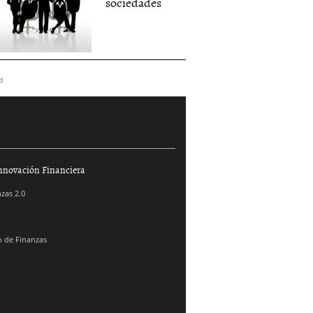
sociedades
d
nnovación Financiera
zas 2.0
 de Finanzas