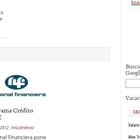
to
de
Busca
Goog
Vacac
rama Crédito
E
 2012
Ana Jiménez
nal Financiera pone