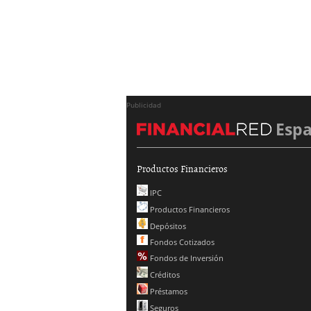
Publicidad
Esp
Productos Financieros
IPC
Productos Financieros
Depósitos
Fondos Cotizados
Fondos de Inversión
Créditos
Préstamos
Seguros