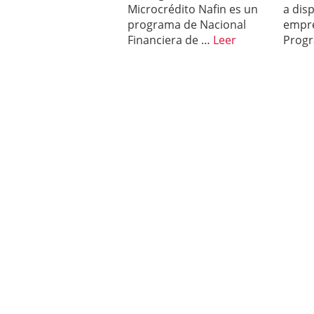
Microcrédito Nafin es un
a dis
programa de Nacional
empre
Financiera de …
Leer
Prog