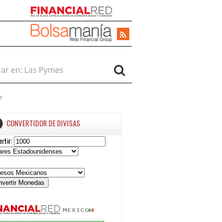
r en:
d