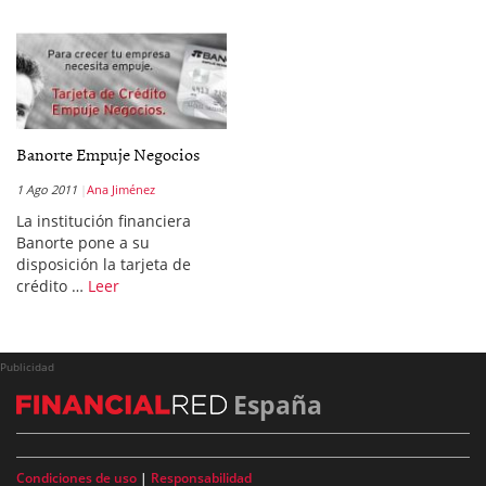
Banorte Empuje Negocios
1 Ago 2011
Ana Jiménez
La institución financiera
Banorte pone a su
disposición la tarjeta de
crédito …
Leer
Publicidad
España
Condiciones de uso
|
Responsabilidad