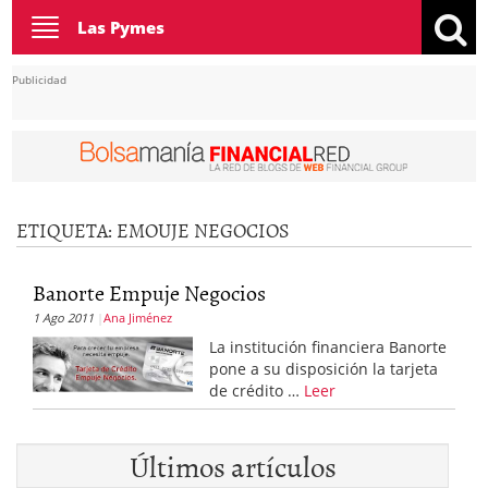
Toggle
Las Pymes
navigation
Publicidad
ETIQUETA:
EMOUJE NEGOCIOS
Banorte Empuje Negocios
1 Ago 2011
Ana Jiménez
La institución financiera Banorte
pone a su disposición la tarjeta
de crédito …
Leer
Últimos artículos