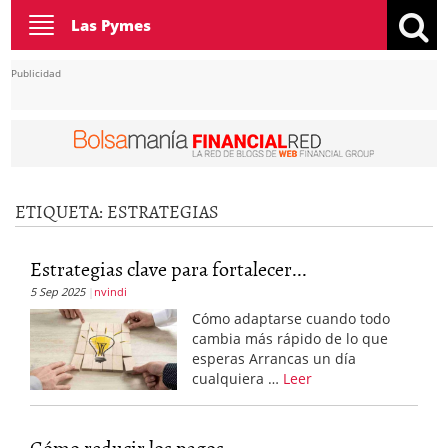
Toggle
Las Pymes
navigation
Publicidad
ETIQUETA:
ESTRATEGIAS
Estrategias clave para fortalecer...
5 Sep 2025
nvindi
Cómo adaptarse cuando todo
cambia más rápido de lo que
esperas Arrancas un día
cualquiera …
Leer
Cómo reducir los pagos...