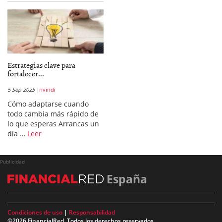
Estrategias clave para
fortalecer...
5 Sep 2025
nvindi
Cómo adaptarse cuando
todo cambia más rápido de
lo que esperas Arrancas un
día …
Leer
Publicidad
España
Condiciones de uso
|
Responsabilidad
©2026 FinancialRed. Todos los derechos reservados.