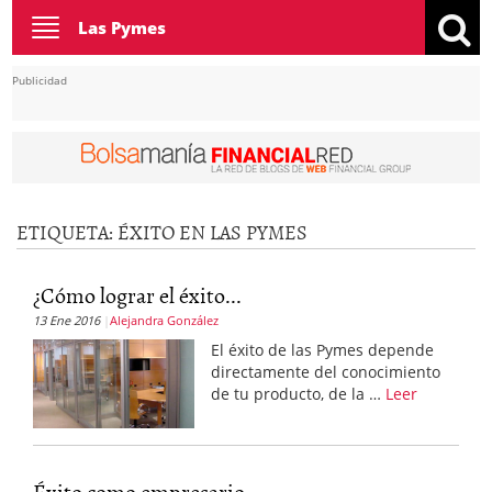
Toggle
Las Pymes
navigation
Publicidad
ETIQUETA:
ÉXITO EN LAS PYMES
¿Cómo lograr el éxito...
13 Ene 2016
Alejandra González
El éxito de las Pymes depende
directamente del conocimiento
de tu producto, de la …
Leer
Éxito como empresario