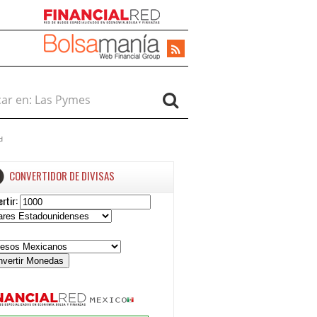
r en:
d