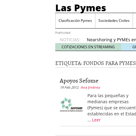
Las Pymes
Retos de las PYMES M
para la demanda de 
Clasificación Pymes
Sociedades Civiles
Turismo y PYMEs: qué s
demanda
26 enero, 202
Publicidad
NOTICIAS:
Nearshoring y PYMEs en
suministro
21 enero, 20
COTIZACIONES EN STREAMING
G
El impacto del entorno
empresas mexicanas
18
ETIQUETA:
FONDOS PARA PYMES
Proveedores de Pemex e
mexicanas
12 enero, 20
Retos de las PYMES Mex
Apoyos Sefome
para la demanda de co
19 Feb 2012
Ana Jiménez
Turismo y PYMEs: qué s
Para las pequeñas y
demanda
26 enero, 202
medianas empresas
(Pymes) que se encuen
establecidas en el Esta
…
Leer