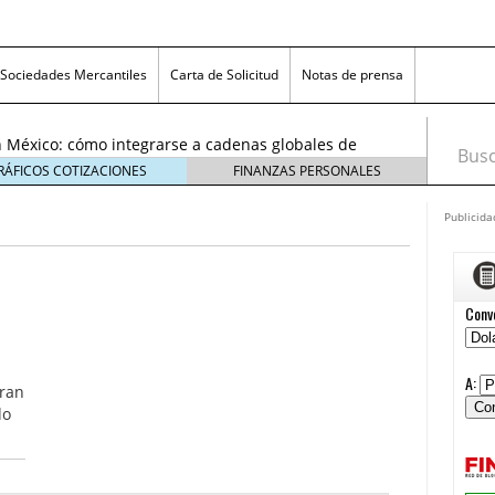
exicanas rumbo al Mundial 2026: cómo prepararse
consumidores
6 enero, 2026
Sociedades Mercantiles
Carta de Solicitud
Notas de prensa
egmentos están creciendo y cómo aprovechar la
6
 México: cómo integrarse a cadenas globales de
Busca
26
RÁFICOS COTIZACIONES
FINANZAS PERSONALES
 económico 2026 en las pequeñas y medianas
 enero, 2026
Publicida
n crisis: despidos y pérdidas en miles de PYMEs
26
icanas rumbo al Mundial 2026: cómo prepararse
nsumidores
6 enero, 2026
egmentos están creciendo y cómo aprovechar la
6
tran
do