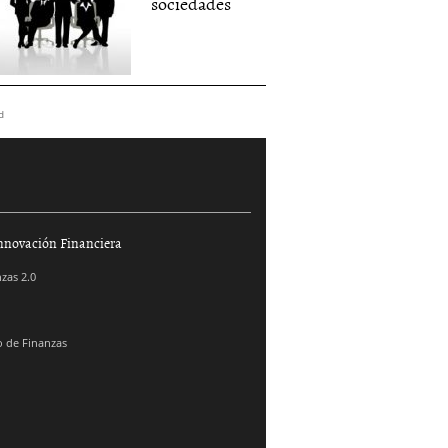
sociedades
d
nnovación Financiera
zas 2.0
 de Finanzas