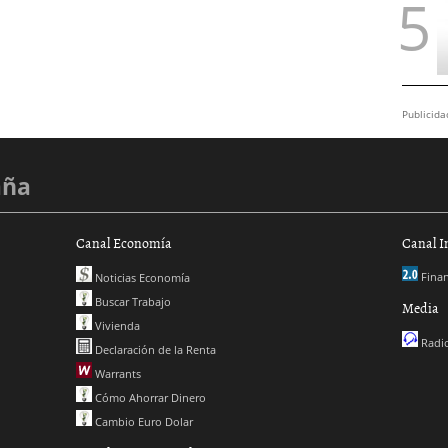
Publicida
aña
Canal Economía
Canal I
Finan
Noticias Economía
Buscar Trabajo
Media
Vivienda
Radio
Declaración de la Renta
Warrants
Cómo Ahorrar Dinero
Cambio Euro Dolar