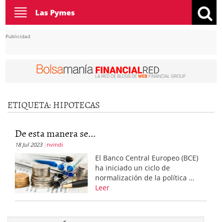
Toggle
Las Pymes
navigation
Publicidad
ETIQUETA:
HIPOTECAS
De esta manera se...
18 Jul 2023
nvindi
El Banco Central Europeo (BCE)
ha iniciado un ciclo de
normalización de la política …
Leer