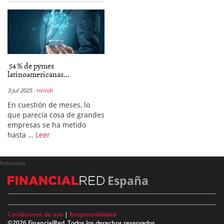
54 % de pymes
latinoamericanas...
3 Jul 2025
nvindi
En cuestión de meses, lo
que parecía cosa de grandes
empresas se ha metido
hasta …
Leer
Publicidad
España
Condiciones de uso
|
Responsabilidad
©2026 FinancialRed. Todos los derechos reservados.