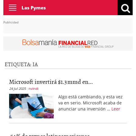
Toggle
Las Pymes
navigation
Publicidad
ETIQUETA:
IA
Microsoft invertirá $1.3 mmd en...
24 Jul 2025
nvindi
Algo está cambiando, y esta vez
va en serio. Microsoft acaba de
anunciar una inversión …
Leer
54 % de pymes latinoamericanas...