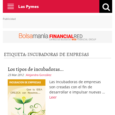
Toggle
Las Pymes
navigation
Publicidad
ETIQUETA:
INCUBADORAS DE EMPRESAS
Los tipos de incubadoras...
23 Mar 2012
Alejandra González
Las Incubadoras de empresas
son creadas con el fin de
desarrollar e impulsar nuevas …
Leer