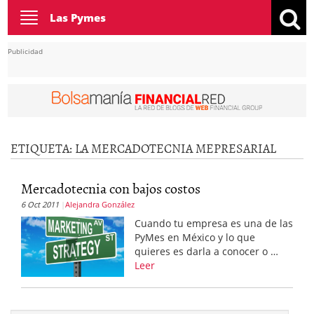
Toggle
Las Pymes
navigation
Publicidad
ETIQUETA:
LA MERCADOTECNIA MEPRESARIAL
Mercadotecnia con bajos costos
6 Oct 2011
Alejandra González
Cuando tu empresa es una de las
PyMes en México y lo que
quieres es darla a conocer o …
Leer