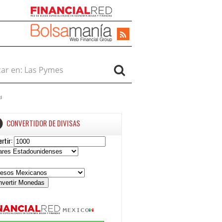
r en:
d