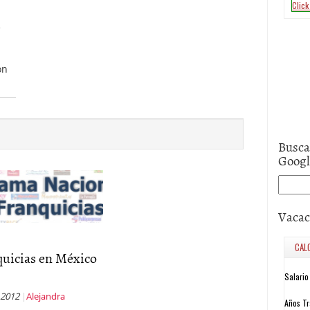
e
on
Busca
Goog
Vacac
quicias en México
 2012
Alejandra