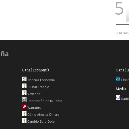
Publicida
aña
Canal Economía
Canal I
Finan
Noticias Economía
Buscar Trabajo
Media
Vivienda
Radio
Declaración de la Renta
Warrants
Cómo Ahorrar Dinero
Cambio Euro Dolar