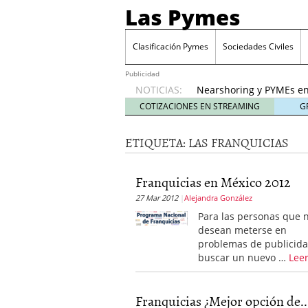
Las Pymes
Retos de las PYMES M
para la demanda de 
Clasificación Pymes
Sociedades Civiles
Turismo y PYMEs: qué s
demanda
26 enero, 202
Publicidad
NOTICIAS:
Nearshoring y PYMEs en
suministro
21 enero, 20
COTIZACIONES EN STREAMING
G
El impacto del entorno
empresas mexicanas
18
ETIQUETA:
LAS FRANQUICIAS
Proveedores de Pemex e
mexicanas
12 enero, 20
Retos de las PYMES Mex
Franquicias en México 2012
para la demanda de co
27 Mar 2012
Alejandra González
Turismo y PYMEs: qué s
Para las personas que 
demanda
26 enero, 202
desean meterse en
problemas de publicida
buscar un nuevo …
Lee
Franquicias ¿Mejor opción de..