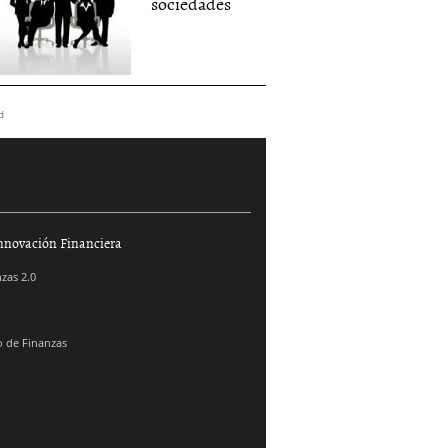
sociedades
d
nnovación Financiera
zas 2.0
 de Finanzas