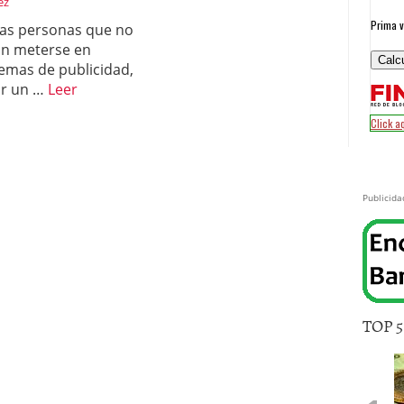
ez
las personas que no
n meterse en
emas de publicidad,
ar un …
Leer
Publicida
TOP 