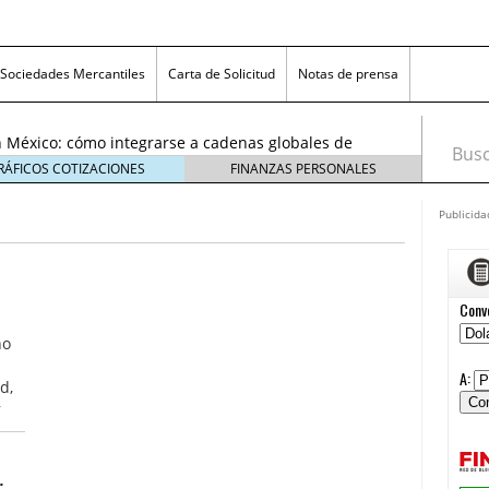
exicanas rumbo al Mundial 2026: cómo prepararse
consumidores
6 enero, 2026
Sociedades Mercantiles
Carta de Solicitud
Notas de prensa
egmentos están creciendo y cómo aprovechar la
6
 México: cómo integrarse a cadenas globales de
Busca
26
RÁFICOS COTIZACIONES
FINANZAS PERSONALES
 económico 2026 en las pequeñas y medianas
 enero, 2026
Publicida
n crisis: despidos y pérdidas en miles de PYMEs
26
icanas rumbo al Mundial 2026: cómo prepararse
nsumidores
6 enero, 2026
egmentos están creciendo y cómo aprovechar la
no
6
d,
r
.