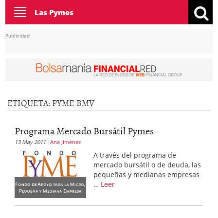
Toggle
Las Pymes
navigation
Publicidad
ETIQUETA:
PYME BMV
Programa Mercado Bursátil Pymes
13 May 2011
Ana Jiménez
A través del programa de
mercado bursátil o de deuda, las
pequeñas y medianas empresas
…
Leer