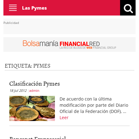
Toggle
Las Pymes
navigation
Publicidad
ETIQUETA:
PYMES
Clasificación Pymes
18 Jul 2012
admin
De acuerdo con la última
modificación por parte del Diario
Oficial de la Federación (DOF), …
Leer
Bancanet Empresarial