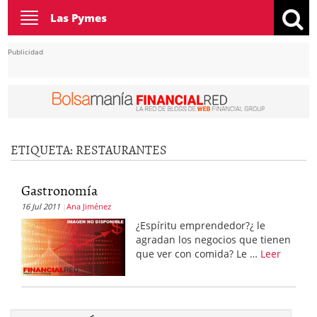
Toggle
Las Pymes
navigation
Publicidad
ETIQUETA:
RESTAURANTES
Gastronomía
16 Jul 2011
Ana Jiménez
¿Espíritu emprendedor?¿ le
agradan los negocios que tienen
que ver con comida? Le …
Leer