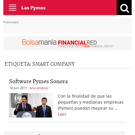
Toggle
Las Pymes
navigation
Publicidad
ETIQUETA:
SMART COMPANY
Software Pymes Sonora
16 Jun 2011
Ana Jiménez
Con la finalidad de que las
pequeñas y medianas empresas
(Pymes) puedan mejorar su …
Leer