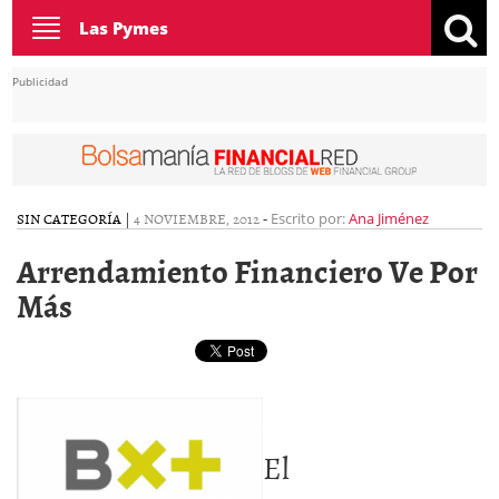
Toggle
Las Pymes
navigation
Publicidad
SIN CATEGORÍA
|
4 NOVIEMBRE, 2012
-
Escrito por:
Ana Jiménez
Arrendamiento Financiero Ve Por
Más
El