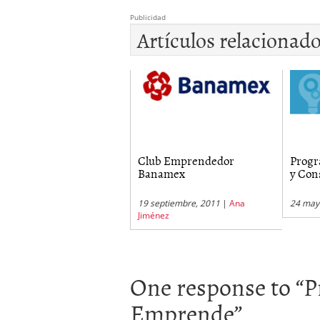
Publicidad
Artículos relacionad
Club Emprendedor
Progr
Banamex
y Con
19 septiembre, 2011
|
Ana
24 may
Jiménez
One response to “
P
Emprende
”