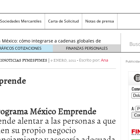
exicanas rumbo al Mundial 2026: cómo prepararse
consumidores
6 enero, 2026
Sociedades Mercantiles
Carta de Solicitud
Notas de prensa
egmentos están creciendo y cómo aprovechar la
6
 México: cómo integrarse a cadenas globales de
Busca
26
RÁFICOS COTIZACIONES
FINANZAS PERSONALES
 económico 2026 en las pequeñas y medianas
ES
NOTICIAS PYMES
PYMES
|
9 ENERO, 2012
-
 enero, 2026
Escrito por:
Ana
Publicida
n crisis: despidos y pérdidas en miles de PYMEs
26
prende
icanas rumbo al Mundial 2026: cómo prepararse
nsumidores
6 enero, 2026
egmentos están creciendo y cómo aprovechar la
6
rograma México Emprende
ende alentar a las personas a que
en su propio negocio
anciamiento y asesoría adecuada