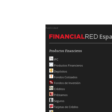
Publicidad
Esp
Productos Financieros
IPC
Productos Financieros
Depósitos
Fondos Cotizados
Fondos de Inversión
Créditos
Préstamos
Seguros
Tarjetas de Crédito