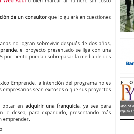
a Web Aquí
o bien marcar al número sin costo
ción de un consultor
que lo guiará en cuestiones
anas no logran sobrevivir después de dos años,
mprende
, el proyecto presentado se liga con una
85 por ciento puedan sobrepasar la media de dos
xico Emprende, la intención del programa no es
os empresarios sean exitosos o que sus proyectos
n optar en
adquirir una franquicia
, ya sea para
ien lo desea, para expandirlo, presentando más
an emprender.
o