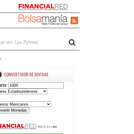
r en:
d