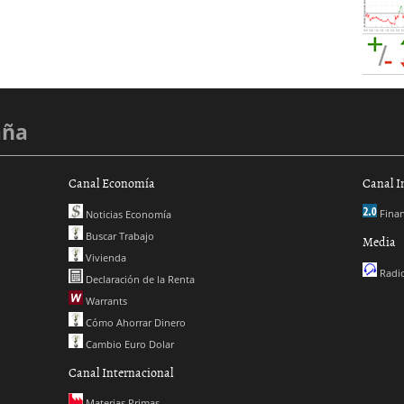
aña
Canal Economía
Canal I
Finan
Noticias Economía
Buscar Trabajo
Media
Vivienda
Radio
Declaración de la Renta
Warrants
Cómo Ahorrar Dinero
Cambio Euro Dolar
Canal Internacional
Materias Primas