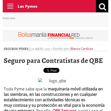
Toggle
Las Pymes
navigation
Publicidad
SEGUROS PYMES
|
19 MAYO, 2011
-
Escrito por:
Blanca Cardosa
Seguro para Contratistas de QBE
Toda Pyme sabe que la
maquinaria móvil utilizada en
las siembras, en las construcciones y en cualquier
establecimiento con actividades técnicas es
muy costosa y su protección es vital para la economía
de una empresa
. Por ello,
QBE Seguros
cuenta con el