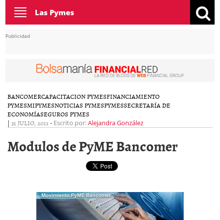
Toggle
Las Pymes
navigation
Publicidad
BANCOMER
CAPACITACION PYMES
FINANCIAMIENTO
PYMES
MIPYMES
NOTICIAS PYMES
PYMES
SECRETARÍA DE
ECONOMÍA
SEGUROS PYMES
|
31 JULIO, 2011
-
Escrito por:
Alejandra González
Modulos de PyME Bancomer