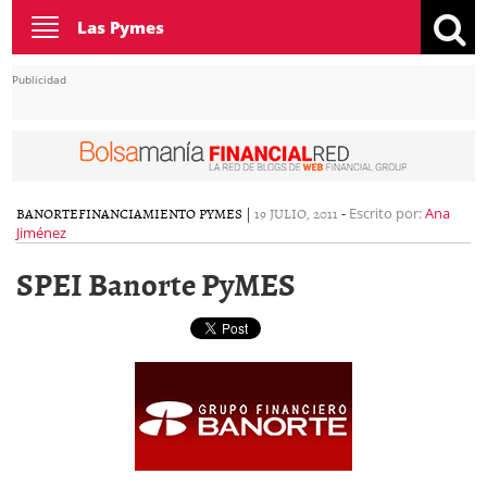
Toggle
Las Pymes
navigation
Publicidad
BANORTE
FINANCIAMIENTO PYMES
|
19 JULIO, 2011
-
Escrito por:
Ana
Jiménez
SPEI Banorte PyMES