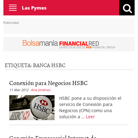
Toggle
Las Pymes
navigation
Publicidad
ETIQUETA:
BANCA HSBC
Conexión para Negocios HSBC
11 Mar 2012
Ana Jiménez
HSBC pone a su disposición el
servicio de Conexión para
Negocios (CPN) como una
solución a …
Leer
Conexión Empresarial Internet de...