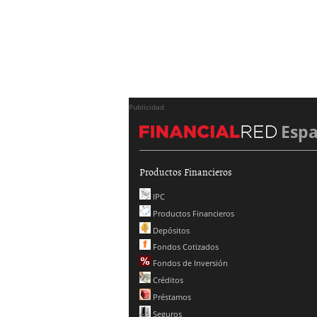
Publicidad
Esp
Productos Financieros
IPC
Productos Financieros
Depósitos
Fondos Cotizados
Fondos de Inversión
Créditos
Préstamos
Seguros