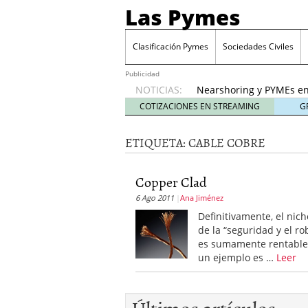
Las Pymes
Retos de las PYMES M
para la demanda de 
Clasificación Pymes
Sociedades Civiles
Turismo y PYMEs: qué s
demanda
26 enero, 202
Publicidad
NOTICIAS:
Nearshoring y PYMEs en
suministro
21 enero, 20
COTIZACIONES EN STREAMING
G
El impacto del entorno
empresas mexicanas
18
ETIQUETA:
CABLE COBRE
Proveedores de Pemex e
mexicanas
12 enero, 20
Retos de las PYMES Mex
Copper Clad
para la demanda de co
6 Ago 2011
Ana Jiménez
Turismo y PYMEs: qué s
Definitivamente, el nich
demanda
26 enero, 202
de la “seguridad y el ro
es sumamente rentable
un ejemplo es …
Leer