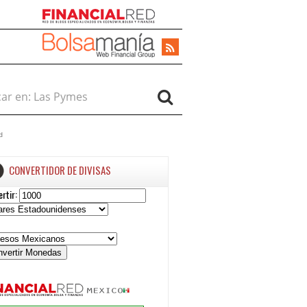
r en:
d