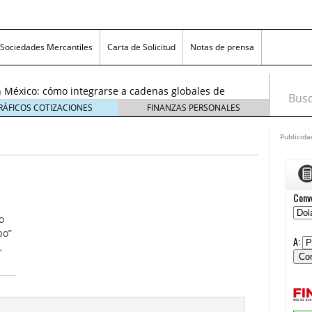
exicanas rumbo al Mundial 2026: cómo prepararse
consumidores
6 enero, 2026
Sociedades Mercantiles
Carta de Solicitud
Notas de prensa
egmentos están creciendo y cómo aprovechar la
6
 México: cómo integrarse a cadenas globales de
Busca
26
RÁFICOS COTIZACIONES
FINANZAS PERSONALES
 económico 2026 en las pequeñas y medianas
 enero, 2026
Publicida
n crisis: despidos y pérdidas en miles de PYMEs
26
icanas rumbo al Mundial 2026: cómo prepararse
nsumidores
6 enero, 2026
egmentos están creciendo y cómo aprovechar la
o
6
bo”
,