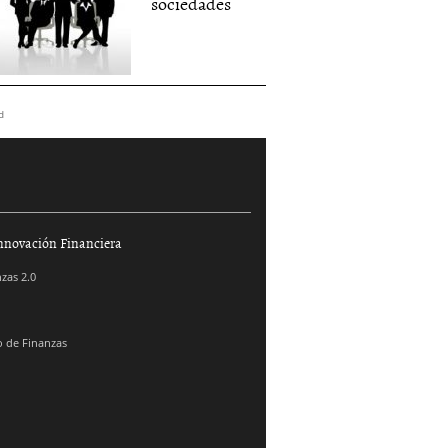
sociedades
d
nnovación Financiera
zas 2.0
 de Finanzas