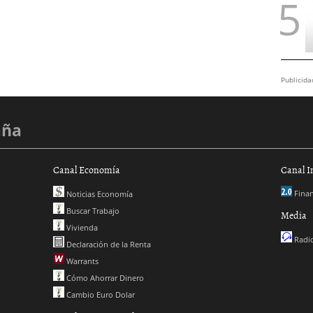
Publicida
aña
Canal Economía
Canal I
Finan
Noticias Economía
Buscar Trabajo
Media
Vivienda
Radio
Declaración de la Renta
Warrants
Cómo Ahorrar Dinero
Cambio Euro Dolar