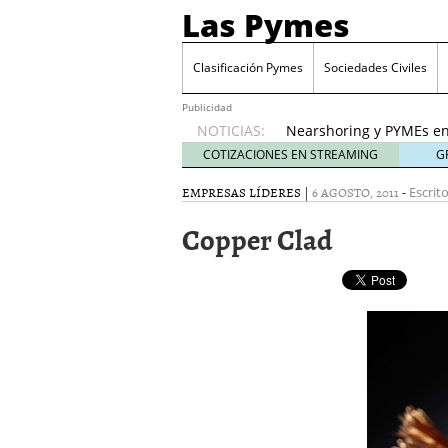
Las Pymes
Retos de las PYMES M
para la demanda de 
Clasificación Pymes
Sociedades Civiles
Turismo y PYMEs: qué s
demanda
26 enero, 202
Publicidad
NOTICIAS:
Nearshoring y PYMEs en
suministro
21 enero, 20
COTIZACIONES EN STREAMING
G
El impacto del entorno
EMPRESAS LÍDERES
|
6 AGOSTO, 2011
-
empresas mexicanas
Escrit
18
Proveedores de Pemex e
Copper Clad
mexicanas
12 enero, 20
Retos de las PYMES Mex
para la demanda de co
Turismo y PYMEs: qué s
demanda
26 enero, 202