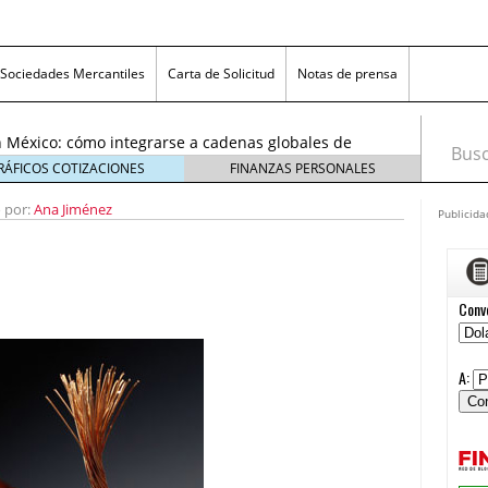
exicanas rumbo al Mundial 2026: cómo prepararse
consumidores
6 enero, 2026
Sociedades Mercantiles
Carta de Solicitud
Notas de prensa
egmentos están creciendo y cómo aprovechar la
6
 México: cómo integrarse a cadenas globales de
Busca
26
RÁFICOS COTIZACIONES
FINANZAS PERSONALES
 económico 2026 en las pequeñas y medianas
o por:
 enero, 2026
Ana Jiménez
Publicida
n crisis: despidos y pérdidas en miles de PYMEs
26
icanas rumbo al Mundial 2026: cómo prepararse
nsumidores
6 enero, 2026
egmentos están creciendo y cómo aprovechar la
6