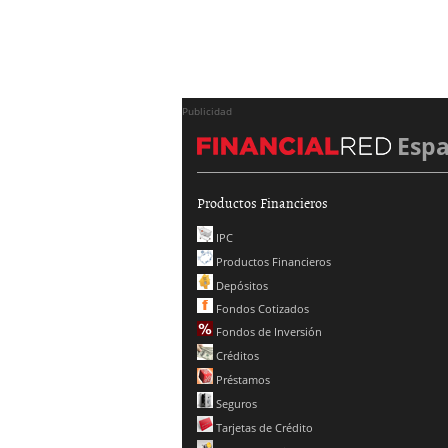
Publicidad
Esp
Productos Financieros
IPC
Productos Financieros
Depósitos
Fondos Cotizados
Fondos de Inversión
Créditos
Préstamos
Seguros
Tarjetas de Crédito