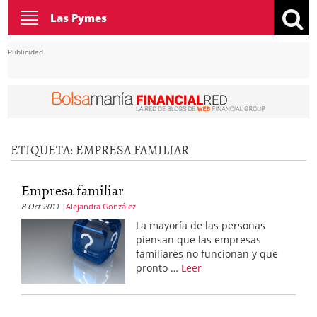
Toggle
Las Pymes
navigation
Publicidad
ETIQUETA:
EMPRESA FAMILIAR
Empresa familiar
8 Oct 2011
Alejandra González
La mayoría de las personas
piensan que las empresas
familiares no funcionan y que
pronto …
Leer