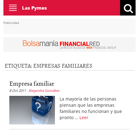
Toggle
Las Pymes
navigation
Publicidad
ETIQUETA:
EMPRESAS FAMILIARES
Empresa familiar
8 Oct 2011
Alejandra González
La mayoría de las personas
piensan que las empresas
familiares no funcionan y que
pronto …
Leer