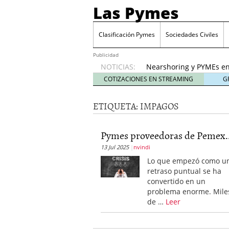
Las Pymes
Retos de las PYMES M
para la demanda de 
Clasificación Pymes
Sociedades Civiles
Turismo y PYMEs: qué s
demanda
26 enero, 202
Publicidad
NOTICIAS:
Nearshoring y PYMEs en
suministro
21 enero, 20
COTIZACIONES EN STREAMING
G
El impacto del entorno
empresas mexicanas
18
ETIQUETA:
IMPAGOS
Proveedores de Pemex e
mexicanas
12 enero, 20
Retos de las PYMES Mex
Pymes proveedoras de Pemex..
para la demanda de co
13 Jul 2025
nvindi
Turismo y PYMEs: qué s
Lo que empezó como u
demanda
26 enero, 202
retraso puntual se ha
convertido en un
problema enorme. Mile
de …
Leer