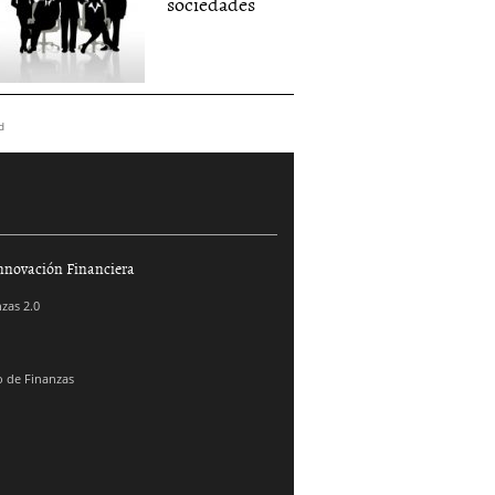
sociedades
d
nnovación Financiera
zas 2.0
 de Finanzas