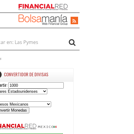
r en:
d