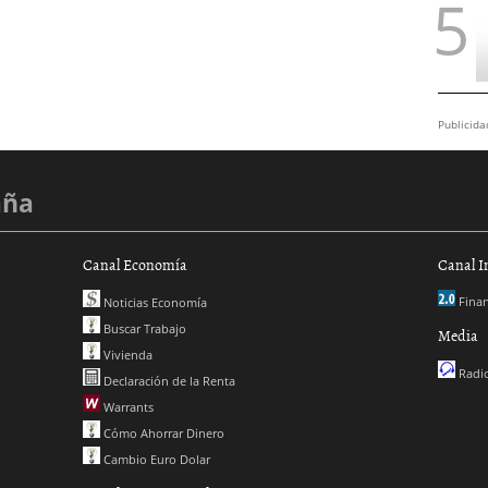
Publicida
aña
Canal Economía
Canal I
Finan
Noticias Economía
Buscar Trabajo
Media
Vivienda
Radio
Declaración de la Renta
Warrants
Cómo Ahorrar Dinero
Cambio Euro Dolar