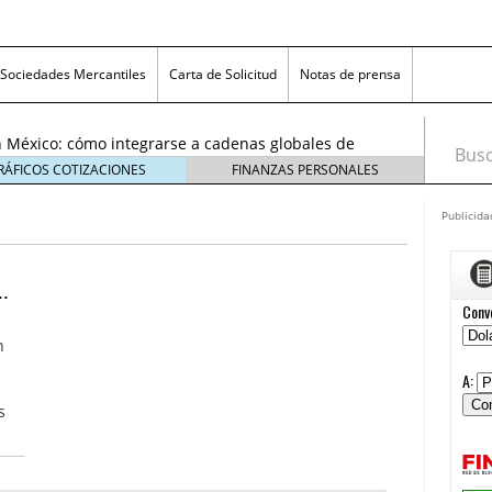
exicanas rumbo al Mundial 2026: cómo prepararse
consumidores
6 enero, 2026
Sociedades Mercantiles
Carta de Solicitud
Notas de prensa
egmentos están creciendo y cómo aprovechar la
6
 México: cómo integrarse a cadenas globales de
Busca
26
RÁFICOS COTIZACIONES
FINANZAS PERSONALES
 económico 2026 en las pequeñas y medianas
 enero, 2026
Publicida
n crisis: despidos y pérdidas en miles de PYMEs
26
icanas rumbo al Mundial 2026: cómo prepararse
.
nsumidores
6 enero, 2026
egmentos están creciendo y cómo aprovechar la
n
6
s