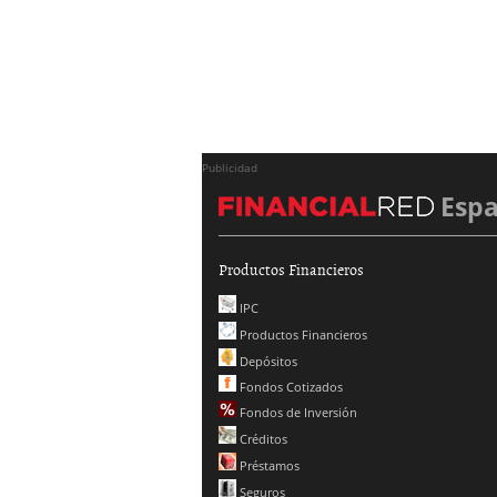
Publicidad
Esp
Productos Financieros
IPC
Productos Financieros
Depósitos
Fondos Cotizados
Fondos de Inversión
Créditos
Préstamos
Seguros