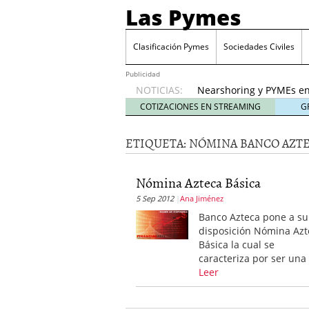
Las Pymes
Retos de las PYMES M
para la demanda de 
Clasificación Pymes
Sociedades Civiles
Turismo y PYMEs: qué s
demanda
26 enero, 202
Publicidad
NOTICIAS:
Nearshoring y PYMEs en
suministro
21 enero, 20
COTIZACIONES EN STREAMING
G
El impacto del entorno
empresas mexicanas
18
ETIQUETA:
NÓMINA BANCO AZT
Proveedores de Pemex e
mexicanas
12 enero, 20
Retos de las PYMES Mex
Nómina Azteca Básica
para la demanda de co
5 Sep 2012
Ana Jiménez
Turismo y PYMEs: qué s
Banco Azteca pone a su
demanda
26 enero, 202
disposición Nómina Azt
Básica la cual se
caracteriza por ser una
Leer