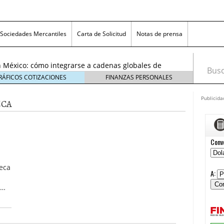
exicanas rumbo al Mundial 2026: cómo prepararse
consumidores
6 enero, 2026
Sociedades Mercantiles
Carta de Solicitud
Notas de prensa
egmentos están creciendo y cómo aprovechar la
6
 México: cómo integrarse a cadenas globales de
Busca
26
RÁFICOS COTIZACIONES
FINANZAS PERSONALES
 económico 2026 en las pequeñas y medianas
 enero, 2026
Publicida
ECA
n crisis: despidos y pérdidas en miles de PYMEs
26
icanas rumbo al Mundial 2026: cómo prepararse
nsumidores
6 enero, 2026
egmentos están creciendo y cómo aprovechar la
6
eca
 …