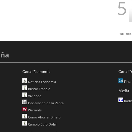
Publicida
aña
Canal Economía
Canal I
Finan
Noticias Economía
Buscar Trabajo
Media
Vivienda
Radio
Declaración de la Renta
Warrants
Cómo Ahorrar Dinero
Cambio Euro Dolar