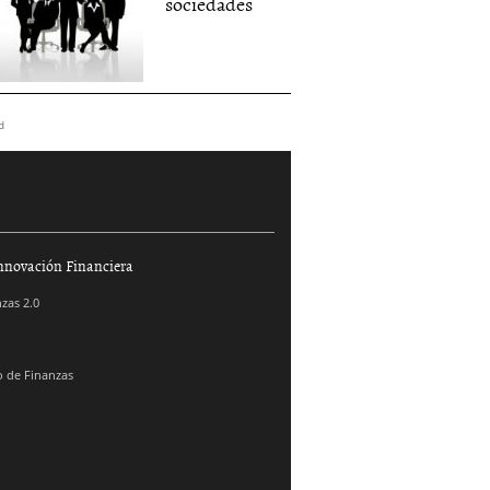
sociedades
d
nnovación Financiera
zas 2.0
 de Finanzas