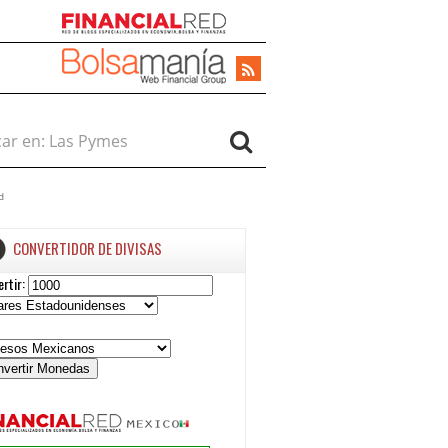
r en:
d