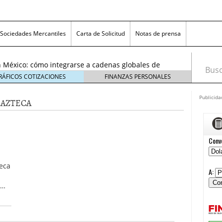
exicanas rumbo al Mundial 2026: cómo prepararse
consumidores
6 enero, 2026
Sociedades Mercantiles
Carta de Solicitud
Notas de prensa
egmentos están creciendo y cómo aprovechar la
6
 México: cómo integrarse a cadenas globales de
Busca
26
RÁFICOS COTIZACIONES
FINANZAS PERSONALES
 económico 2026 en las pequeñas y medianas
 enero, 2026
Publicida
 AZTECA
n crisis: despidos y pérdidas en miles de PYMEs
26
icanas rumbo al Mundial 2026: cómo prepararse
nsumidores
6 enero, 2026
egmentos están creciendo y cómo aprovechar la
6
eca
 …