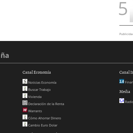
Publicida
aña
Canal Economía
Canal I
Finan
Noticias Economía
Buscar Trabajo
Media
Vivienda
Radio
Declaración de la Renta
Warrants
Cómo Ahorrar Dinero
Cambio Euro Dolar