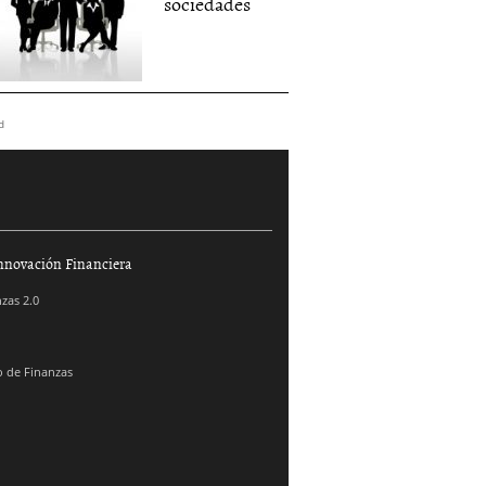
sociedades
d
nnovación Financiera
zas 2.0
 de Finanzas