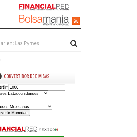
r en:
d