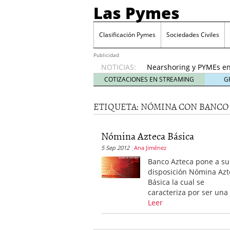
Las Pymes
Retos de las PYMES M
para la demanda de 
Clasificación Pymes
Sociedades Civiles
Turismo y PYMEs: qué s
demanda
26 enero, 202
Publicidad
NOTICIAS:
Nearshoring y PYMEs en
suministro
21 enero, 20
COTIZACIONES EN STREAMING
G
El impacto del entorno
empresas mexicanas
18
ETIQUETA:
NÓMINA CON BANCO
Proveedores de Pemex e
mexicanas
12 enero, 20
Retos de las PYMES Mex
Nómina Azteca Básica
para la demanda de co
5 Sep 2012
Ana Jiménez
Turismo y PYMEs: qué s
Banco Azteca pone a su
demanda
26 enero, 202
disposición Nómina Azt
Básica la cual se
caracteriza por ser una
Leer