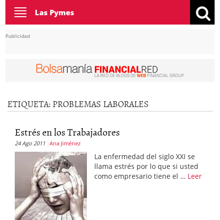
Toggle
Las Pymes
navigation
Publicidad
ETIQUETA:
PROBLEMAS LABORALES
Estrés en los Trabajadores
24 Ago 2011
Ana Jiménez
La enfermedad del siglo XXI se
llama estrés por lo que si usted
como empresario tiene el …
Leer