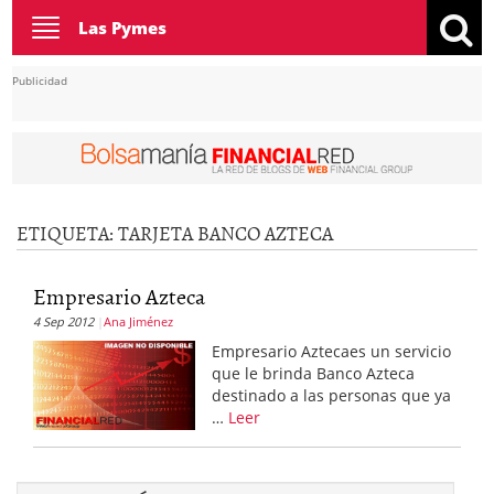
Toggle
Las Pymes
navigation
Publicidad
ETIQUETA:
TARJETA BANCO AZTECA
Empresario Azteca
4 Sep 2012
Ana Jiménez
Empresario Aztecaes un servicio
que le brinda Banco Azteca
destinado a las personas que ya
…
Leer